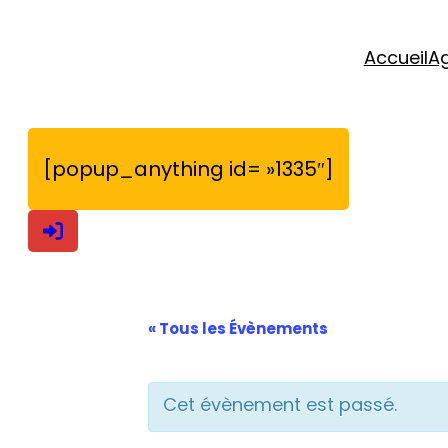
Accueil
A
[popup_anything id= »1335″]
« Tous les Évènements
Cet évènement est passé.