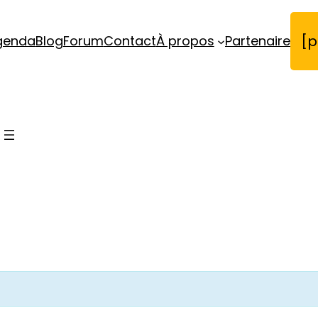
[p
genda
Blog
Forum
Contact
À propos
Partenaire