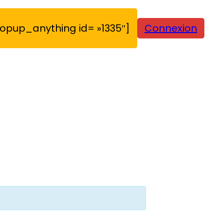
opup_anything id= »1335″]
Connexion