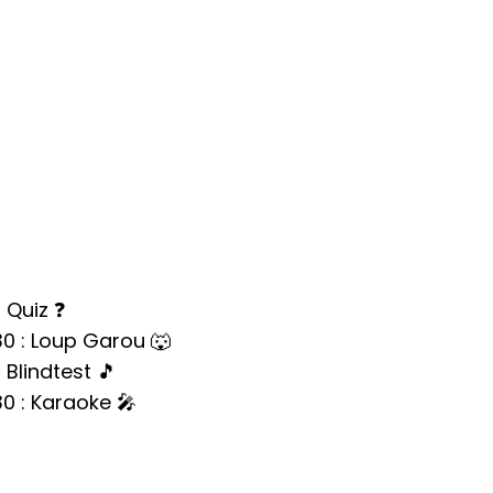
: Quiz ❓
30 : Loup Garou 🐺
: Blindtest 🎵
30 : Karaoke 🎤