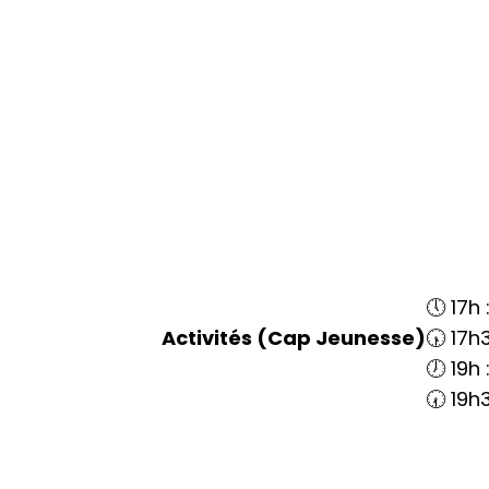
🕔 17h 
Activités (Cap Jeunesse)
🕠 17h
🕖 19h 
🕢 19h