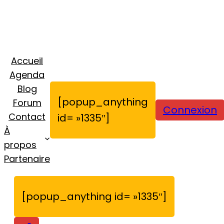
Accueil
Agenda
Blog
[popup_anything
Forum
Connexion
Contact
id= »1335″]
À
propos
Partenaire
[popup_anything id= »1335″]