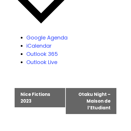
Google Agenda
iCalendar
Outlook 365
Outlook Live
Navigation
Nice Fictions
Otaku Night –
Évènement
2023
Maison de
l’Etudiant